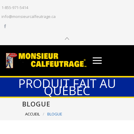
1-855-971-5414
info@monsieurcalfeutrage.ca
PRODUIT FAIT AU
QUÉBEC
BLOGUE
ACCUEIL
/
BLOGUE