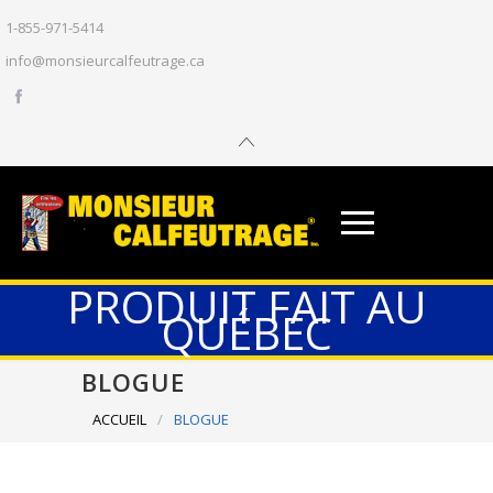
1-855-971-5414
info@monsieurcalfeutrage.ca
PRODUIT FAIT AU
QUÉBEC
BLOGUE
ACCUEIL
/
BLOGUE