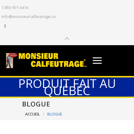
1-855-971-5414
info@monsieurcalfeutrage.ca
PRODUIT FAIT AU
QUÉBEC
BLOGUE
ACCUEIL
/
BLOGUE